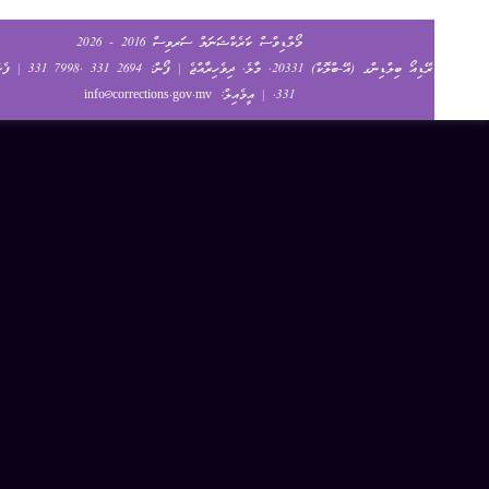
މޯލްޑިވްސް ކަރެކްޝަނަލް ސަރވިސް 2016 - 2026
ރޭޑިއޯ ބިލްޑިންގ (އޭ-ބްލޮކް) 20331, މާލެ, ދިވެހިރާއްޖެ | ފޯން: 2694 331 ,7998 331 | ފެކްސް: 3727
331, | އީމެއިލް:
info@corrections.gov.mv