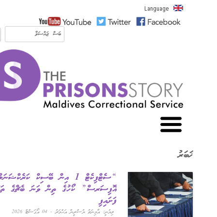
Language
Skip to content
“ސެޓްފިކެޓް 1 އިން ބޭސިކް ކަރެކްޝަނަލް
އޮފިސަރސް” ކޯހުގެ ތިން ވަނަ ބެޗްގެ ތަމްރީން
ފަށައިފި
ލިޔުނީ: އާމިނަތު ޔުސްރީން އަޙްމަދު - 04 އޯގަސްޓް 2026