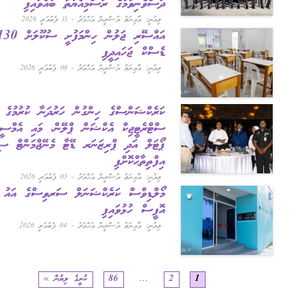
ދަސްވެނިވުމުގެ ރަސްމިއްޔާތު ބާއްވައިފި
ލިޔުނީ: އާމިނަތު ޔުސްރީން އަޙްމަދު - 11 ފެބުއަރީ 2026
އައްސޭރި ޖަލުން ހިންމަފުށީ ސުކޫލަށް 130
ޑެސްކް ޖަހައިދީފި
ލިޔުނީ: އާމިނަތު ޔުސްރީން އަޙްމަދު - 08 ފެބުއަރީ 2026
ކަރެކްޝަންސްގެ ހިންގުން ހަރުދަނާ ކުރުމުގެ ގޮތުން
ސްޓްރެޓީޖިކް އެކްޝަން ޕްލޭން، މައި އެމްސީއެސް
ޕޯޓަލް އަދި ޕްރިޒަނަރ ޑޭޓާ މެނޭޖްމަންޓް ސިސްޓަމް
އިފްތިތާޙްކޮށްފި
ލިޔުނީ: އާމިނަތު ޔުސްރީން އަޙްމަދު - 05 ފެބުއަރީ 2026
މޯލްޑިވްސް ކަރެކްޝަނަލް ސަރވިސްގެ އައު ފްރަންޓް
އޮފީސް ހުޅުވައިފި
ލިޔުނީ: އާމިނަތު ޔުސްރީން އަޙްމަދު - 04 ފެބުއަރީ 2026
1
2
…
86
ކުރީގެ ލިޔުން »