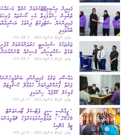
ޤައިދީން ރިހެބިލިޓޭޓްކުރުމަށް ކުރެވޭ މަސައްކަތްތަކުގެ
ތެރެއިން ހިންގާފައިވާ އެކި ކޯސްތައް ފުރިހަމަކުރި
ޤައިދީންނަށް ސެޓްފިކެޓް ދިނުމުގެ ރަސްމިއްޔާތު
ބާއްވައިފި
ލިޔުނީ: އާމިނަތު ޔުސްރީން އަޙްމަދު - 15 ޖޫން 2026
ޖަލުތަކުގެ ސެކިއުރިޓީ ހަރުދަނާކުރުމަށް މާފުށީ ޖަލުގައި
ބެގެޖް ސްކްރީނިންގ މެޝިނެއް ބޭނުންކުރަން ފަށައިފި
ލިޔުނީ: އާމިނަތު ޔުސްރީން އަޙްމަދު - 15 ޖޫން 2026
އައްސޭރި ޖަލުގެ ޤައިދީންނާއި ބަންދުމީހުންނަށް ސިއްޙީ
ފަރުވާ ފޯރުކޮށްދިނުމަށް ހުޅުމާލޭ ހޮސްޕިޓަލާ ގުޅިގެން
މެޑިކަލް ކޭމްޕެއް ހިންގައިފި
ލިޔުނީ: އާމިނަތު ޔުސްރީން އަޙްމަދު - 23 މެއި 2026
“ޕީއާރްސީ ސީޕީ ފުޓްސަލް ޓޯރނަމަންޓް
2026”: ވާދަވެރިކުޅުމަކަށްފަހު ޗެމްޕިއަންކަން ހޯދީ
ޓީމް އެޗްކިއު
ލިޔުނީ: އާމިނަތު ޔުސްރީން އަޙްމަދު - 03 މެއި 2026