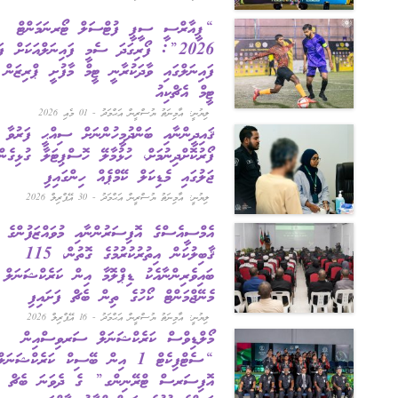
“ޕީއާރްސީ ސީޕީ ފުޓްސަލް ޓޯރނަމަންޓް
2026”: ފޯރިގަދަ ސެމީ ފައިނަލްއަކަށް ފަހު،
ފައިނަލްގައި ވާދަކުރާނީ ޓީމް މާފުށީ ޕްރިޒަން އާއި
ޓީމް އެޗްކިއު
ލިޔުނީ: އާމިނަތު ޔުސްރީން އަޙްމަދު - 01 މެއި 2026
ޤައިދީންނާއި ބަންދުމީހުންނަށް ސިއްޙީ ފަރުވާ
ފޯރުކޮށްދިނުމަށް، ހުޅުމާލޭ ހޮސްޕިޓަލާ ގުޅިގެން މާފުށީ
ޖަލުގައި މެޑިކަލް ކޭމްޕެއް ހިންގައިފި
ލިޔުނީ: އާމިނަތު ޔުސްރީން އަޙްމަދު - 30 އޭޕްރިލް 2026
އެމްސީއެސްގެ އޮފިސަރުންނާއި މުވައްޒަފުންގެ
ޤާބިލުކަން އިތުރުކުރުމުގެ ގޮތުން، 115
ބައިވެރިންނާއެކު ޑިޕްލޮމާ އިން ކަރެކްޝަނަލް
މެނޭޖްމަންޓް ކޯހުގެ ތިން ބެޗް ފަށައިފި
ލިޔުނީ: އާމިނަތު ޔުސްރީން އަޙްމަދު - 16 އޭޕްރިލް 2026
މޯލްޑިވްސް ކަރެކްޝަނަލް ސަރވިސްއިން
“ސެޓްފިކެޓް 1 އިން ބޭސިކް ކަރެކްޝަނަލް
އޮފިސަރސް ޓްރޭނިންގ” ގެ
ދެވަނަ ބެޗް