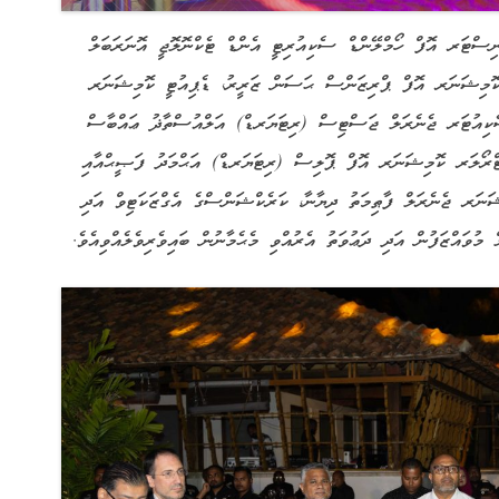
ނިސްޓަރ އޮފް ހޯމްލޭންޑް ސެކިއުރިޓީ އެންޑް ޓެކްނޮލޮޖީ އޮނަރަބަލް
 ކޮމިޝަނަރ އޮފް ޕްރިޒަންސް ޙަސަން ޒަރީރު، ޑެޕިއުޓީ ކޮމިޝަނަރ
ެކިއުޓަރ ޖެނެރަލް ޖަސްޓިސް (ރިޓަޔަރޑް) އަލްއުސްތާޛު ޢައްބާސް
ޓްރޯލަރ ކޮމިޝަނަރ އޮފް ޕޮލިސް (ރިޓަޔަރޑް) އަޙްމަދު ފަޞީޙްއާއި
ރ ޖެނެރަލް ފާޠިމަތު ދިޔާނާ، ކަރެކްޝަންސްގެ އެގްޒަކަޓިވް އަދި
ވައްޒަފުން އަދި ދަޢުވަތު އެރުއްވި މެޙެމާނުން ބައިވެރިވެލެއްވިއެވެ.