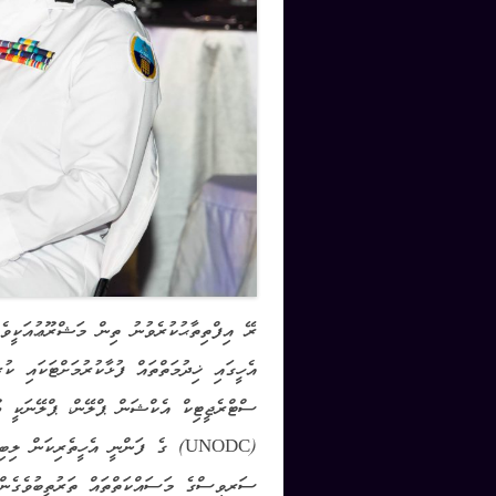
ރޭ އިފްތިތާޙުކުރެވުނު ތިން މަޝްރޫޢުއަކީވ
އެހީގައި ޚިދުމަތްތައް ފުޅާކުރުމަށްޓަކައި 
ސްޓްރެޖީޓިކް އެކްޝަން ޕްލޭން، ޕްލޭނަކީ ޔޫ
(UNODC) ގެ ފަންނީ އެހީތެރިކަން ލި
ސަރވިސްގެ މަސައްކަތްތައް ތަރުތީބުވެގެން ދ