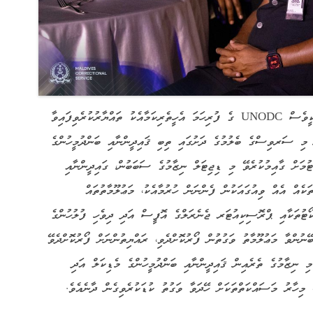
ޕްރިޒަނަރ ޑޭޓާ މެނޭޖްމަންޓް ސިސްޓަމްއަކީވެސް UNODC ގެ ފުރިހަމަ އެހީތެރިކަމާއެކު ތައްޔާރުކުރެވިފައިވާ
 ސަރވިސްގެ ބެލުމުގެ ދަށުގައި ތިބި ޤައިދީންނާއި ބަންދުމީހުންގެ
ްޓުމަށް ގާއިމުކުރެވޭ މި ޑިޖިޓަލް ނިޒާމުގެ ސަބަބުން، ގައިދީންނާއި
ތަކެއް އެއް ވިއުގައަކުން ފެންނަން ހުރުމާއެކު، މަޢުލޫމާތުތައް
ކޯޓުތަކާއި ޕްރޮސިކިއުޓަރ ޖެނެރަލްގެ އޮފީސް އަދި ދިވެހި ފުލުހުންގެ
ޭނުންވާ މަޢުލޫމާތު ވަގުތުން ފޯރުކޮށްދެވި، ރައްޔިތުންނަށް ފޯރުކޮށްދެވޭ
ި ނިޒާމުގެ ތެރެއިން ޤައިދީންނާއި ބަންދުމީހުންގެ މެޑިކަލް އަދި
މިހާރު މަސައްކަތްތަކަށް ހޭދަވާ ވަގުތު ކުޑަކުރެވިގެން ދާނެއެވެ.