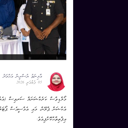
އާމިނަތު ޔުސްރީން އަޙްމަދު
05 ފެބުއަރީ 2026
މޯލްޑިވްސް ކަރެކްޝަނަލް ސަރވިސް (އެމްސ
އެކްޝަން ޕްލޭން، މައި އެމްސީއެސް ޕޯޓަލ
އިފްތިތާޙްކޮށްފިއެވެ.