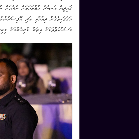
ޤައިދީން އަނބުރާ މުޖުތަމަޢަށް ނެރުމަށް ކު
މަގުފަހިވެގެން ދިއުމާއި އަދި އޮފިސަރުންނާއ
މަސައްކަތްތަކަށް އިތުރު ކުރިއެރުމަށް ލިބިގެ