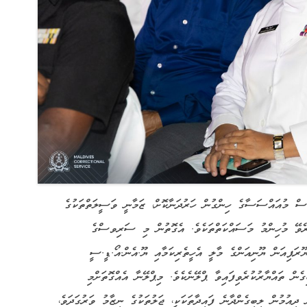
ެސް މުއައްސަސާގެ ހިންގުން ހަރުދަނާކޮށް، ޒަމާނީ ވަސީލަތްތަކުގެ
ކުރެވޭ މުހިންމު މަސައްކަތްތަކެވެ. އެގޮތުން މި ސަރިވސްގެ
ރަޕިއަން ޔޫނިއަންގެ މާލީ އެހީތެރިކަމާއި ޔޫ.އެން.އޯ.ޑީ.ސީ
ބިގެން ތައްޔާރުކުރެވިފައިވާ ޕްލޭނެކެވެ. މިޕްލޭނާ އެއްގޮތަށްމި
ިއުމުން ލިބިގެންދާނެ ފައިދާތަކަކީ، ޖަލުތަކުގެ ނިޒާމު ވަރުގަދަވެ،