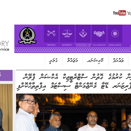
Skip to content
ތަޢާރަފް
ކޮމިޝަނަރ
މަޖައްލާ
ގެލަރީ
ާ ކުރުމުގެ ގޮތުން ސްޓްރެޓީޖިކް އެކްޝަން ޕްލޭން،
ގ
ިޒަނަރ ޑޭޓާ މެނޭޖްމަންޓް ސިސްޓަމް އިފްތިތާޙްކޮށްފި