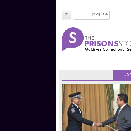
ެލަރީ