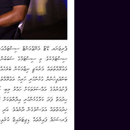
ސިސްޓަމެކެވެ. މި ސިސްޓަމްގެ ސަބަބުން މި
މައުލޫމާތުތައް މަރުކަޒީ ނިޒާމަކުން ބެލެހެއ
ބަންދުމީހުންނާ ގުޅުންހުރި ހުރިހާ މަޢުލޫމާތު
ފުށުއެރުމުގެ މައްސަލަތަކަށް ހައްލު ލިބި، 
ޙިދުމަތް ފަދަ ކަމާގުޅުންހުރި އިދާރާތަކަށް ބ
ޚިދުމަތްތައް އަވަސްވެގެން ދާނެއެވެ. އަދި މ
ޕަރސަނަލް ފައިލްތައް ޑިޖިޓަލައިޒް ކުރެވި، 