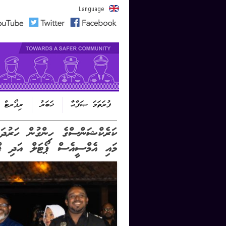
Language
ފުރަތަމަ ޞަފްޙާ
ޚަބަރު
ރިޕޯރޓް
Post navigation
ކަރެކްޝަންސްގެ ހިންގުން ހަރުދަނ
މައި އެމްސީއެސް ޕޯޓަލް އަދި ޕްރ