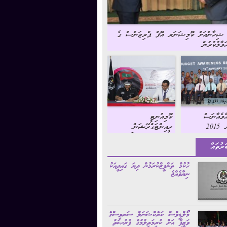
ު ޝިހާންއަށް ކޮމިޝަނަރ އޮފް ޕްރިޒަންސް ގެ
ވާލުކުރުން
ެވެއާނަސް
ކޮމިއުނިޓީ
201
ރީއިންޓަގްރޭޝަން
ޕްރޮގްރާމްގެ އެމްއޯޔޫގައި
ަރުތައް
ސޮއިކުރުން
ހުކުމް ތަންފީޒްކުރަމުން ދިޔަ ގައިދީއަކު
ނިޔާވެއްޖެ
މޯލްޑިވްސް ކަރެކްޝަނަލް ސަރވިސްގެ
ވަޒީފާ އަށް ކުރިމަތިލުމުގެ ފުރުޞަތު