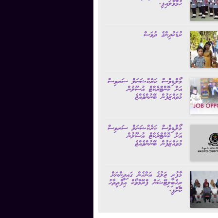
ހުޅުވާލައިފި.
ކުޑަކުދިންގެ ދުވަސް
‏މޯލްޑިވްސް ކަރެކްޝަނަލް ސަރވިސް
އަށް ކޮންޓްރެކްޓް އުސޫލުން
މުވައްޒަފުން ބޭނުންވެއްޖެ‏
މޯލްޑިވްސް ކަރެކްޝަނަލް ސަރވިސް
އަށް ކޮންޓްރެކްޓް އުސޫލުން
މުވައްޒަފުން ބޭނުންވެއްޖެ
މާފުށީ ޖަލުގެ އަންހެން ގައިދީންނަށް
ރިހެބިލިޓޭޝަން ފްރޭމްވޯކް އިފްތިތާހު
ކޮށްފި.