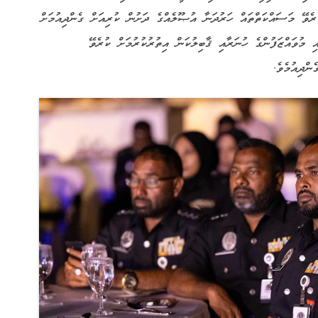
ރެވޭ މަސައްކަތްތައް ހަރުދަނާ އުޞޫލެއްގެ ދަށުން ކުރިއަށް ގެންދިއުމަށް
ި މުވައްޒަފުންގެ ހުނަރާއި ޤާބިލުކަން އިތުރުކުރުމަށް ކުރެވޭ
ންދިއުމެވެ.