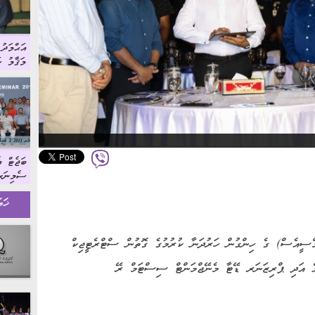
އަޙްމަދ
މަޤާމު ހަ
ބަޖެޓް އ
ސެމިނަރ 5
ޚަބ
ީއެސް) ގެ ހިންގުން ހަރުދަނާ ކުރުމުގެ ގޮތުން ސްޓްރެޓީޖިކް
ް އަދި ޕްރިޒަނަރ ޑޭޓާ މެނޭޖްމަންޓް ސިސްޓަމް ރޭ