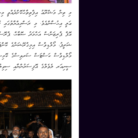
މި ތިން މަޝްރޫޢު އިފްތިތާޙްކޮށްދެއްވީ މި
ޢަލީ އިޙުސާންއެވެ. މި ރަސްމިއްޔާތުގައި
އޮފް ޕްރިޒަންސް އަޙްމަދު ޞޮބާޙް، ޕްރޮސ
ޝަރީފު، މޯލްޑިވްސް އިމިގްރޭޝަންގެ ކޮން
މޯލްޑިވްސް ކަސްޓަސް ސަރވިސްގެ ކޮމިޝަނަ
ސީނިއަރ ލެވެލްގެ އޮފިސަރުންނާއި ސިވިލް މު