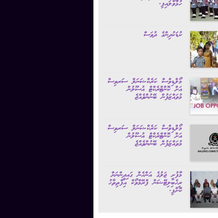
ހުޅުވާލައިފި.
ކުޑަކުދިންގެ ދުވަސް
‏މޯލްޑިވްސް ކަރެކްޝަނަލް ސަރވިސް
އަށް ކޮންޓްރެކްޓް އުސޫލުން
މުވައްޒަފުން ބޭނުންވެއްޖެ‏
މޯލްޑިވްސް ކަރެކްޝަނަލް ސަރވިސް
އަށް ކޮންޓްރެކްޓް އުސޫލުން
މުވައްޒަފުން ބޭނުންވެއްޖެ
މާފުށީ ޖަލުގެ އަންހެން ގައިދީންނަށް
ރިހެބިލިޓޭޝަން ފްރޭމްވޯކް އިފްތިތާހު
ކޮށްފި.