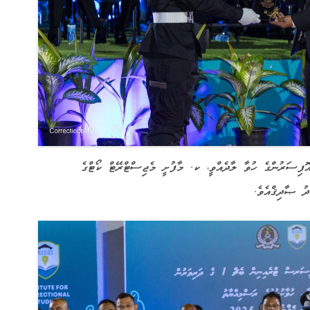
އޮފިސަރުންގެ ހުވާ ލާދެއްވީ، ކ. މާފުށީ މެޖިސްޓްރޭޓް ކޯޓްގެ
ު ޞާދިޤްއެވެ.