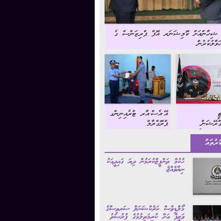
ު ޝިހާންއަށް ކޮމިޝަނަރ އޮފް ޕްރިޒަންސް ގެ
ވާލުކުރުން
ީ
އޭ.އެސް.އާރ ޓްރެއިނިންގ
ގްރޭޝަން
ޕްރޮގްރާމް
ްގެ އެމްއޯޔޫގައި
ަރުތައް
ން
ހުކުމް ތަންފީޒްކުރަމުން ދިޔަ ގައިދީއަކު
ނިޔާވެއްޖެ
މޯލްޑިވްސް ކަރެކްޝަނަލް ސަރވިސްގެ
ވަޒީފާ އަށް ކުރިމަތިލުމުގެ ފުރުޞަތު