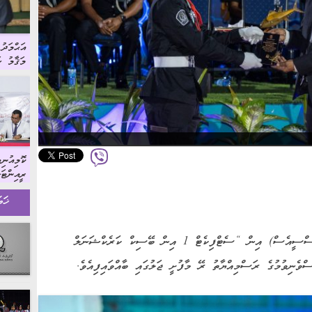
އަޙްމަދ
މަޤާމު ހަ
ކޮމިއުނިޓ
ރީއިންޓަ
ޕްރޮގްރާމ
ޚަބ
ސޮއިކުރު
މޯލްޑިވްސް ކަރެކްޝަނަލް ސަރވިސް (އެސްސީއެސް) އިން “ސެޓްފިކެޓް 1 އިން ބޭސިކް ކަރެކްޝަނަލް
ނިވުމުގެ ރަސްމިއްޔާތު ރޭ މާފުށީ ޖަލުގައި ބާއްވައިފިއެވެ.