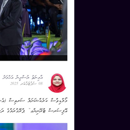
އާމިނަތު ޔުސްރީން އަޙްމަދު
08 ސެޕްޓެމްބަރ 2025
އޮފިސަރސް ޓްރޭނިންގ” ޕްރޮގްރަމްގެ ދަސްވެ