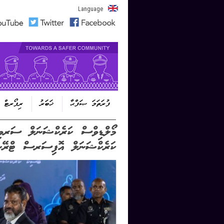
Language
ފުރަތަމަ ޞަފްޙާ
ޚަބަރު
ރިޕޯރޓް
Post navigation
ކަރެކްޝަނަލް އޮފިސަރސް ޓްރޭނި