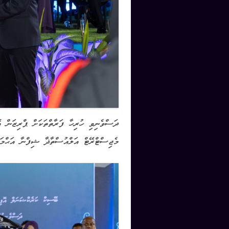
ދަސްވެނިވި ހުރިހާ ފަރާތްތަކަށް ޕްރިޒަން 
މެޖިސްޓްރޭޓް އަލްއުސްތާޛާ ޝިފްނާ އަޙްމަދ