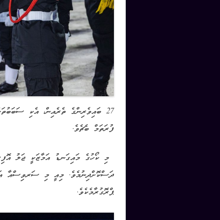
ފުރަތަމް ބެޗެވެ.
މި ކޯހުގެ މައިގަނޑު އަމާޒަކީ ޖަލު އޮފިސަ
ދަސްކޮށްދިނުމެވެ. މިއީ މި ސަރވިސްއާ އަލ
ޕްރޮގުރާމެކެވެ.