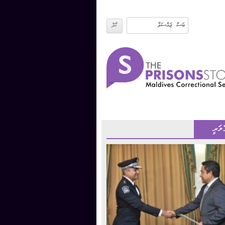
ެލަރީ