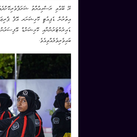
ރޭ ބޭއްވި ރަސްމިއްޔާތު ޝަރަފްވެރިކޮށްދެ
އިތުރުން ޑެޕިއުޓީ ކޮމިޝަނަރ އޮފް ޕްރިޒަން
ޑައިރެކްޓަރުންނާއި ކޮމިޝަންޑް އޮފިސަރުން
ބައިވެރިވެލެއްވިއެވެ.