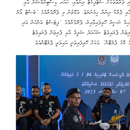
ުރި ފަރާތްތަކަށް ސެޓްފިކެޓް ދިނުމާއި، ހަޔަރ ޑިސްޓިންކްޝަން އާއި
ާއި ޕްލާކް ދިނުން ހިމެނުނެވެ. އެގޮތުން މި ޕްރޮގްރާމްގެ “ބެސްޓް އޯލް
ހިމް ނަސީރު ހޮވިފައިވާއިރު، ޕްރޮގްރާމްގެ “ފިޓަސްޓް އަންހެން އަދި
ރިޒަން ޕްރައިވެޓް ޝަހުމަދު ޝަމީމް އާއި ޕްރިޒަން ޕްރައިވެޓް
މޮޅު ޕްލެޓޫން” އަކަށް ހޮވިފައިވަނީ އައިވަރީ ޕްލެޓޫންއެވެ.