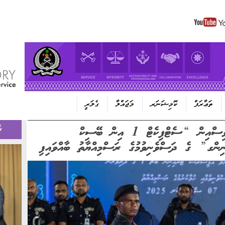
Skip to content
ތަޢާރަފް
ކޮމިޝަނަރ
މަޖައްލާ
ގެލަރީ
މޯލްޑިވްސް ކަރެކްޝަނަލް ސަރވިސްއިން “ސެޓްފިކެޓް 1 އިން ބޭސިކް
ގ
ންގ” ގެ ދަސްވެނިވުމުގެ ރަސްމިއްޔާތު ބާއްވައިފި