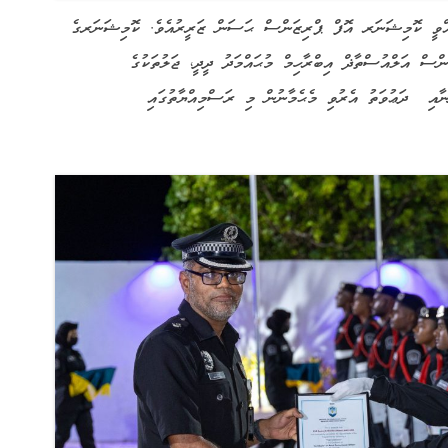
އްވީ ކޮމިޝަނަރ އޮފް ޕްރިޒަންސް ޙަސަން ޒަރީރުއެވެ. ކޮމިޝަނަރގެ
ސް އަލްއުސްތާޛް އިބްރާހިމް މުޙައްމަދު ދީދީ، ޖަލުތަކުގެ
ނާއި ދަޢުވަތު އެރުވި މެޙެމާނުން މި ރަސްމިއްޔާތުގައި