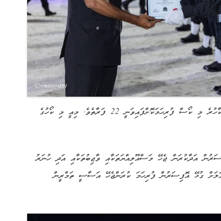
27 ބައިވެރިންގެ ތެރެއިން، އެކި ސަބަބުތަކާހުރެ މި ކޯސް ފުރިހަމަކޮށްފައިވަނީ 22 ފަރާތެވެ. މިއީ މި ކޯހުގެ
ރުން އަދާކުރަން ޖެހޭ މަސްއޫލިއްޔަތަކާއި ވާޖިބުތަކާއި އަދި ހުނަރު
ަށް ގުޅޭ އޮފިސަރުން ފުރިހަމަ ކުރަންޖެހޭ އަސާސީ ތަމްރީން