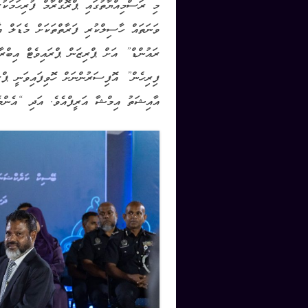
މި ރަސްމިއްޔާތުގައި ޕްރޮގްރާމް ފުރިހަމަކ
ވަނަތައް ހާސިލްކުރި ފަރާތްތަކަށް މެޑަލް އ
ރައުންޑް” އަށް ޕްރިޒަން ޕްރައިވެޓް އިބްރާ
ފިރިހެން” އޮފިސަރުންނަށް ހޮވިފައިވަނީ ޕް
އާއިޝަތު އިމްޝާ އަރީފްއެވެ. އަދި “އެންމެ 